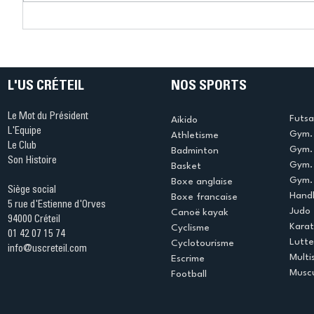
Connaissez-vous le Dark
L’US Crét
Ping ? Quand le tennis de
termine 
table s'illumine à Créteil !
beauté !
L'US CRÉTEIL
NOS SPORTS
Le Mot du Président
Futsa
Aikido
L'Equipe
Gym. 
Athletisme
Le Club
Gym. 
Badminton
Son Histoire
Gym.
Basket
Gym. 
Boxe anglaise
Siège social
Handb
Boxe francaise
5 rue d'Estienne d'Orves
Judo
Canoë kayak
94000 Créteil
Kara
Cyclisme
01 42 07 15 74
Lutte
Cyclotourisme
info@uscreteil.com
Multi
Escrime
Muscu
Football