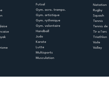
Futsal
Natation
Gym. acro. trampo.
me
Rugby
Gym. artistique
on
Squash
Gym. rythmique
Tennis
Gym. volontaire
laise
Tennis de 
Handball
ncaise
Tir a l'arc
Judo
ayak
Triathlon
Karate
Voile
Lutte
risme
Volley
Multisports
Musculation