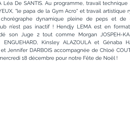
Léa De SANTIS. Au programme, travail technique sou
UX, "le papa de la Gym Acro" et travail artistique r
chorégraphe dynamique pleine de peps et de cré
club n’est pas inactif ! Hendjy LEMA est en format
lidé son Juge 2 tout comme Morgan JOSPEH-KA
é ENGUEHARD, Kinsley ALAZOULA et Génaba HA
3 et Jennifer DARBOIS accompagnée de Chloé COUTUR
ercredi 18 décembre pour notre Fête de Noël !