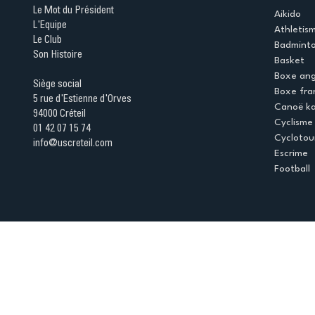
Le Mot du Président
Aikido
L'Equipe
Athletis
Le Club
Badmint
Son Histoire
Basket
Boxe ang
Siège social
Boxe fra
5 rue d'Estienne d'Orves
Canoë k
94000 Créteil
Cyclisme
01 42 07 15 74
Cyclotou
info@uscreteil.com
Escrime
Football
Espace club
Offres d'emploi