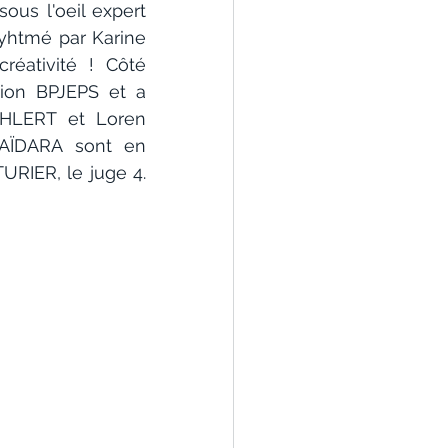
s l'oeil expert 
yhtmé par Karine 
ativité ! Côté 
ion BPJEPS et a 
HLERT et Loren 
ÏDARA sont en 
IER, le juge 4. 