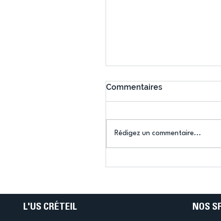
Commentaires
Rédigez un commentaire...
Connaissez-vous le Dar
Ping ? Quand le tennis d
table s'illumine à Créteil 
L'US CRÉTEIL
NOS S