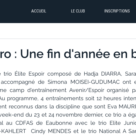
ACCUEIL
LE CLUB
INSCRIPTIONS
o : Une fin d'année en 
 trio Élite Espoir composé de Hadja DIARRA, Sa
 accompagné de Simona MOISEI-GUDUMAC ont eu
ème camp d'entraînement Avenir/Espoir organisé p
Au programme, 4 entraînements soit 12 heures inten
nt reconnus dans la discipline que sont Eva MAUR
ek-end du 23 et 24 novembre dernier, ce trio a éga
al au CDFAS de Eaubonne avec le trio Elite Juni
KAHLERT  Cindy MENDES et le trio National A S