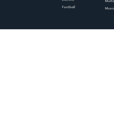
Multi
Football
Muscu
Espace club
Offres d'emploi