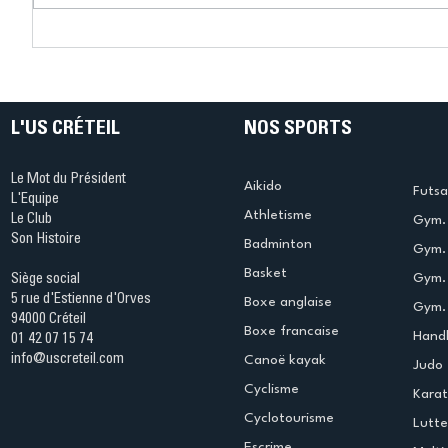
Connaissez-vous le Dark
L’US Crét
Ping ? Quand le tennis de
termine 
table s'illumine à Créteil !
beauté !
L'US CRÉTEIL
NOS SPORTS
Le Mot du Président
Aikido
Futsa
L'Equipe
Athletisme
Le Club
Gym. 
Son Histoire
Badminton
Gym. 
Basket
Gym.
Siège social
5 rue d'Estienne d'Orves
Boxe anglaise
Gym. 
94000 Créteil
Boxe francaise
Handb
01 42 07 15 74
info@uscreteil.com
Canoë kayak
Judo
Cyclisme
Kara
Cyclotourisme
Lutte
Escrime