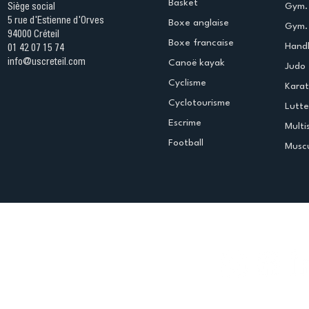
Basket
Gym.
Siège social
5 rue d'Estienne d'Orves
Boxe anglaise
Gym. 
94000 Créteil
Boxe francaise
Handb
01 42 07 15 74
info@uscreteil.com
Canoë kayak
Judo
Cyclisme
Kara
Cyclotourisme
Lutte
Escrime
Multi
Football
Muscu
Espace club
Offres d'emploi