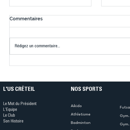
Commentaires
Rédigez un commentaire...
Connaissez-vous le Dark
L’US Crét
Ping ? Quand le tennis de
termine 
table s'illumine à Créteil !
beauté !
L'US CRÉTEIL
NOS SPORTS
Le Mot du Président
Aikido
Futsa
L'Equipe
Athletisme
Le Club
Gym. 
Son Histoire
Badminton
Gym. 