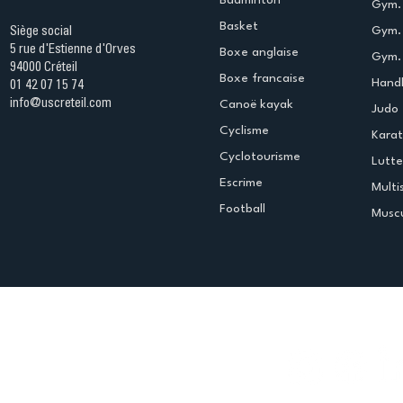
Badminton
Gym. 
Basket
Gym.
Siège social
5 rue d'Estienne d'Orves
Boxe anglaise
Gym. 
94000 Créteil
Boxe francaise
Handb
01 42 07 15 74
info@uscreteil.com
Canoë kayak
Judo
Cyclisme
Kara
Cyclotourisme
Lutte
Escrime
Multi
Football
Muscu
Espace club
Offres d'emploi