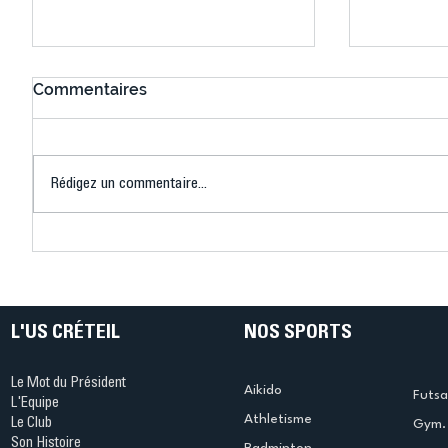
Commentaires
Rédigez un commentaire...
Connaissez-vous le Dark
L’US Crét
Ping ? Quand le tennis de
termine 
table s'illumine à Créteil !
beauté !
L'US CRÉTEIL
NOS SPORTS
Le Mot du Président
Aikido
Futsa
L'Equipe
Athletisme
Le Club
Gym. 
Son Histoire