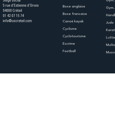
Gym.
Siège social
5 rue d'Estienne d'Orves
Boxe anglaise
Gym. 
94000 Créteil
Boxe francaise
Handb
01 42 07 15 74
info@uscreteil.com
Canoë kayak
Judo
Cyclisme
Kara
Cyclotourisme
Lutte
Escrime
Multi
Football
Muscu
Espace club
Offres d'emploi