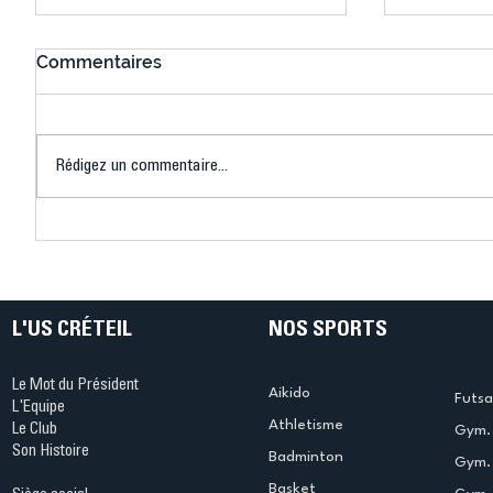
Commentaires
Rédigez un commentaire...
Connaissez-vous le Dark
L’US Crét
Ping ? Quand le tennis de
termine 
table s'illumine à Créteil !
beauté !
L'US CRÉTEIL
NOS SPORTS
Le Mot du Président
Aikido
Futsa
L'Equipe
Athletisme
Le Club
Gym. 
Son Histoire
Badminton
Gym. 
Basket