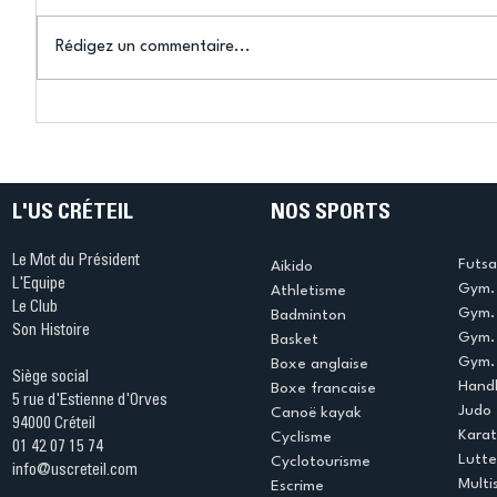
Aurevoir Tokyo !
Retour à
Rédigez un commentaire...
L'US CRÉTEIL
NOS SPORTS
Le Mot du Président
Futsa
Aikido
L'Equipe
Gym. 
Athletisme
Le Club
Gym. 
Badminton
Son Histoire
Gym.
Basket
Gym. 
Boxe anglaise
Siège social
Handb
Boxe francaise
5 rue d'Estienne d'Orves
Judo
Canoë kayak
94000 Créteil
Kara
Cyclisme
01 42 07 15 74
Lutte
Cyclotourisme
info@uscreteil.com
Multi
Escrime