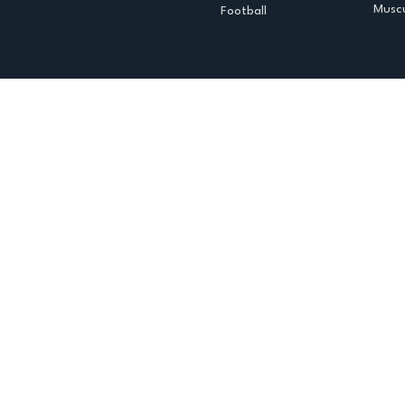
Muscu
Football
Espace club
Offres d'emploi