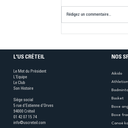
Aurevoir Tokyo !
Rédigez un commentaire...
L'US CRÉTEIL
NOS S
Le Mot du Président
Aikido
L'Equipe
Athletis
Le Club
Son Histoire
Badmint
Basket
Siège social
5 rue d'Estienne d'Orves
Boxe ang
94000 Créteil
Boxe fra
01 42 07 15 74
info@uscreteil.com
Canoë k