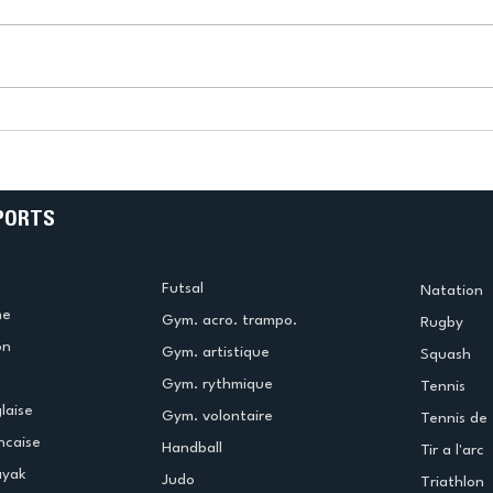
Retour à Tokyo !
PORTS
Futsal
Natation
me
Gym. acro. trampo.
Rugby
on
Gym. artistique
Squash
Gym. rythmique
Tennis
laise
Gym. volontaire
Tennis de 
ncaise
Handball
Tir a l'arc
ayak
Judo
Triathlon