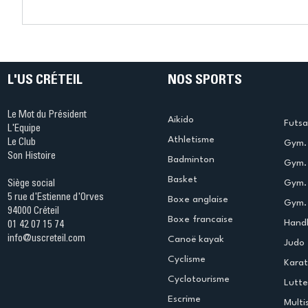
Connaissez-vous le Dark
L’US Crét
Ping ? Quand le tennis de
termine 
table s'illumine à Créteil !
beauté !
L'US CRÉTEIL
NOS SPORTS
Le Mot du Président
Aikido
Futsa
L'Equipe
Athletisme
Le Club
Gym. 
Son Histoire
Badminton
Gym. 
Basket
Gym.
Siège social
5 rue d'Estienne d'Orves
Boxe anglaise
Gym. 
94000 Créteil
Boxe francaise
Handb
01 42 07 15 74
info@uscreteil.com
Canoë kayak
Judo
Cyclisme
Kara
Cyclotourisme
Lutte
Escrime
Multi