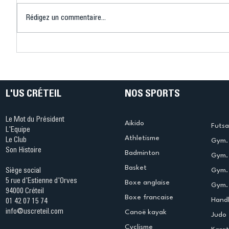
Rédigez un commentaire...
Connaissez-vous le Dark
L’US Crét
Ping ? Quand le tennis de
termine 
table s'illumine à Créteil !
beauté !
L'US CRÉTEIL
NOS SPORTS
Le Mot du Président
Aikido
Futsa
L'Equipe
Athletisme
Le Club
Gym. 
Son Histoire
Badminton
Gym. 
Basket
Gym.
Siège social
5 rue d'Estienne d'Orves
Boxe anglaise
Gym. 
94000 Créteil
Boxe francaise
Handb
01 42 07 15 74
info@uscreteil.com
Canoë kayak
Judo
Cyclisme