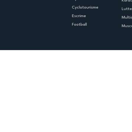
Kara
Cyclotourisme
Lutte
Escrime
Multi
Football
Muscu
Espace club
Offres d'emploi