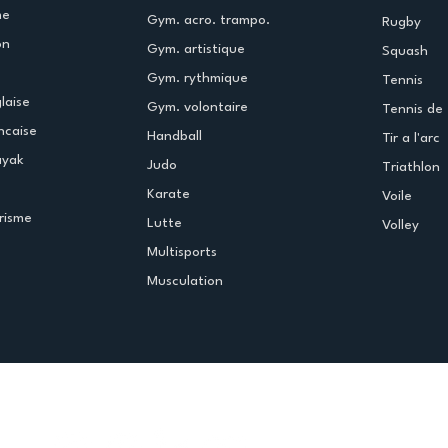
me
Gym. acro. trampo.
Rugby
on
Gym. artistique
Squash
Gym. rythmique
Tennis
laise
Gym. volontaire
Tennis de 
ncaise
Handball
Tir a l'arc
ayak
Judo
Triathlon
Karate
Voile
risme
Lutte
Volley
Multisports
Musculation