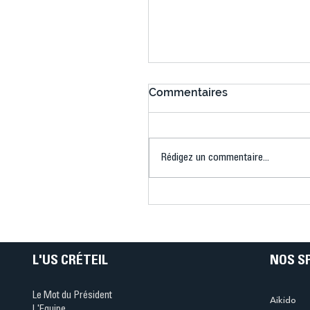
Commentaires
Rédigez un commentaire...
Bélier au cœur des Jeux 
(Denise Huet)
L'US CRÉTEIL
NOS S
Le Mot du Président
Aikido
L'Equipe