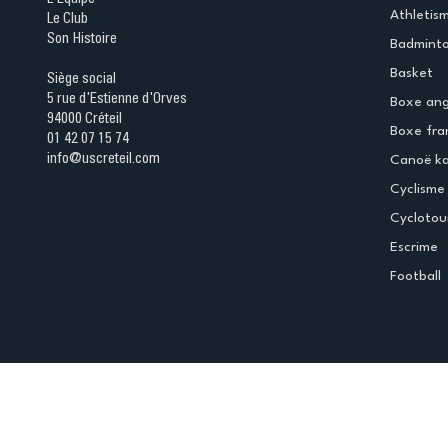
Athletis
Le Club
Son Histoire
Badmint
Basket
Siège social
5 rue d'Estienne d'Orves
Boxe ang
94000 Créteil
Boxe fra
01 42 07 15 74
info@uscreteil.com
Canoë k
Cyclisme
Cyclotou
Escrime
Football
Espace club