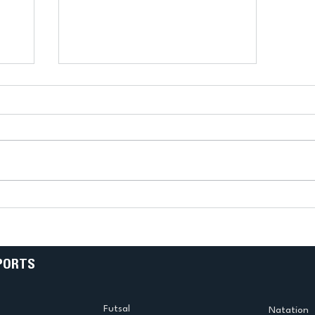
!
Bélier au cœur des Jeux !
(Didier Caudal)
PORTS
Futsal
Natation