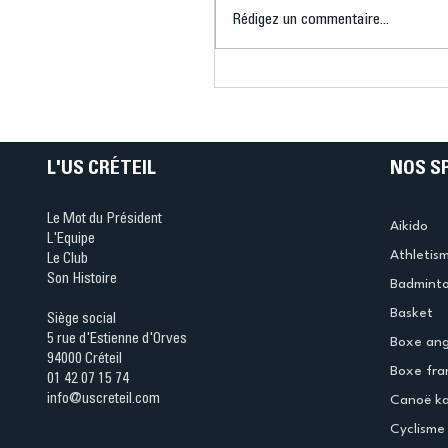
Rédigez un commentaire...
Connaissez-vous le Dar
Ping ? Quand le tennis d
table s'illumine à Créteil 
L'US CRÉTEIL
NOS S
Le Mot du Président
Aikido
L'Equipe
Athletis
Le Club
Son Histoire
Badmint
Basket
Siège social
5 rue d'Estienne d'Orves
Boxe ang
94000 Créteil
Boxe fra
01 42 07 15 74
info@uscreteil.com
Canoë k
Cyclisme