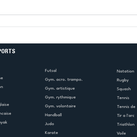
k
L’US Créteil Tir à l’Arc
e
termine la saison en
!
beauté !
PORTS
Futsal
Natation
me
Gym. acro. trampo.
Rugby
on
Gym. artistique
Squash
Gym. rythmique
Tennis
laise
Gym. volontaire
Tennis de 
ncaise
Handball
Tir a l'arc
ayak
Judo
Triathlon
Karate
Voile