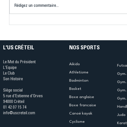
Rédigez un commentaire...
Connaissez-vous le Dark
L’US Crét
Ping ? Quand le tennis de
termine 
table s'illumine à Créteil !
beauté !
L'US CRÉTEIL
NOS SPORTS
Le Mot du Président
Aikido
Futsa
L'Equipe
Athletisme
Le Club
Gym. 
Son Histoire
Badminton
Gym. 
Basket
Gym.
Siège social
5 rue d'Estienne d'Orves
Boxe anglaise
Gym. 
94000 Créteil
Boxe francaise
Handb
01 42 07 15 74
info@uscreteil.com
Canoë kayak
Judo
Cyclisme
Kara