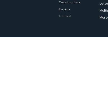
Cyclotourisme
Lutte
Escrime
Multi
Football
Muscu
Espace club
Offres d'emploi