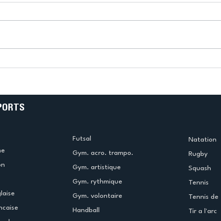
k
L’US Créteil Tir à l’Arc
e
termine la saison en
!
beauté !
PORTS
Futsal
Natation
me
Gym. acro. trampo.
Rugby
on
Gym. artistique
Squash
Gym. rythmique
Tennis
laise
Gym. volontaire
Tennis de 
ncaise
Handball
Tir a l'arc