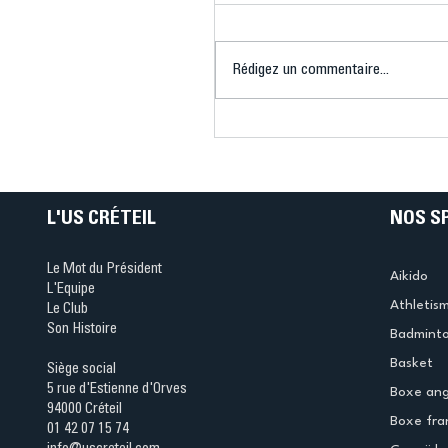
Rédigez un commentaire...
Connaissez-vous le Dar
Ping ? Quand le tennis d
table s'illumine à Créteil 
L'US CRÉTEIL
NOS S
Le Mot du Président
Aikido
L'Equipe
Athletis
Le Club
Son Histoire
Badmint
Basket
Siège social
5 rue d'Estienne d'Orves
Boxe ang
94000 Créteil
Boxe fra
01 42 07 15 74