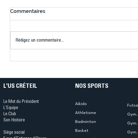
Commentaires
Rédigez un commentaire...
Connaissez-vous le Dark
L’US Crét
Ping ? Quand le tennis de
termine 
table s'illumine à Créteil !
beauté !
L'US CRÉTEIL
NOS SPORTS
Le Mot du Président
Aikido
Futsa
L'Equipe
Athletisme
Le Club
Gym. 
Son Histoire
Badminton
Gym. 
Basket
Gym.
Siège social