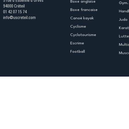
5 rue d'Estienne d'Orves
Boxe anglaise
Gym. 
94000 Créteil
Boxe francaise
Handb
01 42 07 15 74
info@uscreteil.com
Canoë kayak
Judo
Cyclisme
Kara
Cyclotourisme
Lutte
Escrime
Multi
Football
Muscu
Espace club
Offres d'emploi