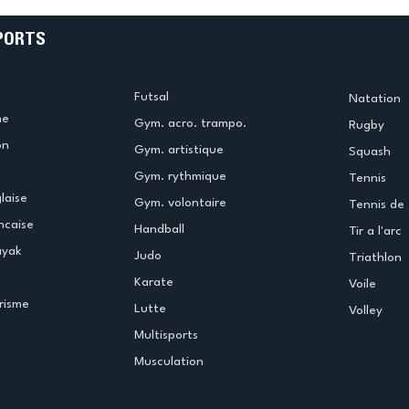
PORTS
Futsal
Natation
me
Gym. acro. trampo.
Rugby
on
Gym. artistique
Squash
Gym. rythmique
Tennis
laise
Gym. volontaire
Tennis de 
ncaise
Handball
Tir a l'arc
ayak
Judo
Triathlon
Karate
Voile
risme
Lutte
Volley
Multisports
Musculation