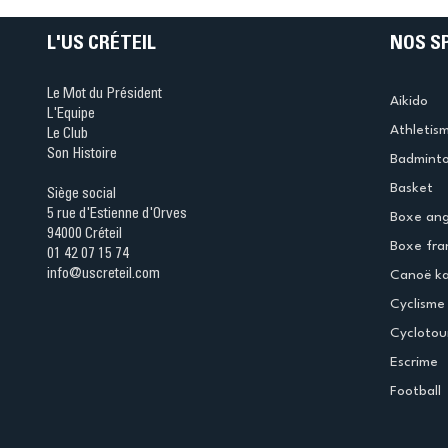
L'US CRÉTEIL
NOS S
Le Mot du Président
Aikido
L'Equipe
Athletis
Le Club
Son Histoire
Badmint
Basket
Siège social
5 rue d'Estienne d'Orves
Boxe ang
94000 Créteil
Boxe fra
01 42 07 15 74
info@uscreteil.com
Canoë k
Cyclisme
Cyclotou
Escrime
Football