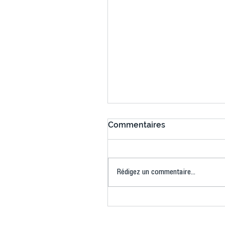
Commentaires
Rédigez un commentaire...
Connaissez-vous le Dar
Ping ? Quand le tennis d
table s'illumine à Créteil 