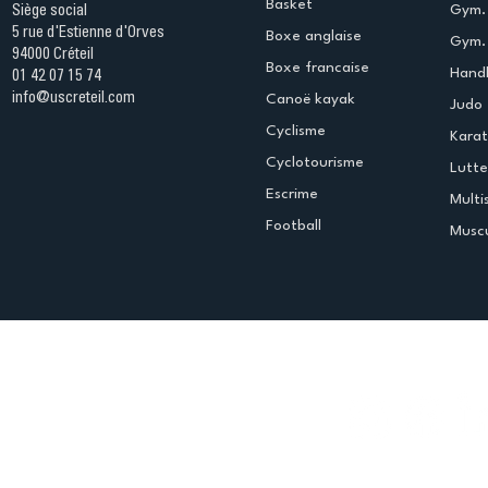
Basket
Gym.
Siège social
5 rue d'Estienne d'Orves
Boxe anglaise
Gym. 
94000 Créteil
Boxe francaise
Handb
01 42 07 15 74
info@uscreteil.com
Canoë kayak
Judo
Cyclisme
Kara
Cyclotourisme
Lutte
Escrime
Multi
Football
Muscu
Espace club
Offres d'emploi