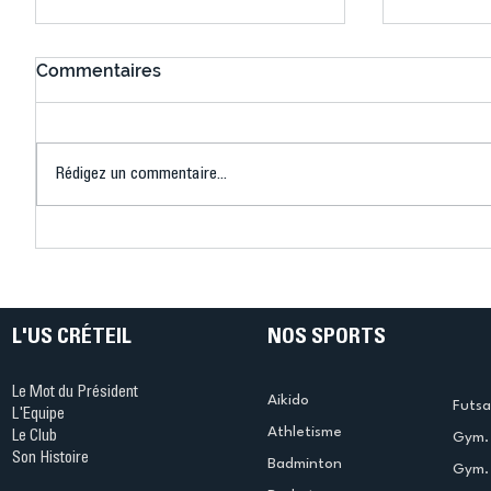
Commentaires
Rédigez un commentaire...
Connaissez-vous le Dark
L’US Crét
Ping ? Quand le tennis de
termine 
table s'illumine à Créteil !
beauté !
L'US CRÉTEIL
NOS SPORTS
Le Mot du Président
Aikido
Futsa
L'Equipe
Athletisme
Le Club
Gym. 
Son Histoire
Badminton
Gym. 