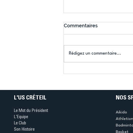
Commentaires
Rédigez un commentaire...
US Créteil Badminton : fi
de saison contrastée po
l’équipe 1 de l’US Créteil
lancement d’un grand
rendez-vous jeunes
L'US CRÉTEIL
NOS S
Le Mot du Président
Aikido
L'Equipe
Athletis
Le Club
Badmint
Son Histoire
Basket