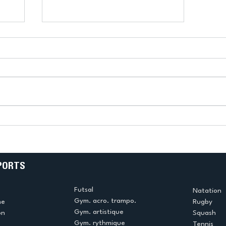
n
US Créteil Badminton : Une
ur
rude journée, mais des
 et
béliers combatifs !
PORTS
Futsal
Natation
Gym. acro. trampo.
me
Rugby
Gym. artistique
on
Squash
Gym. rythmique
Tennis