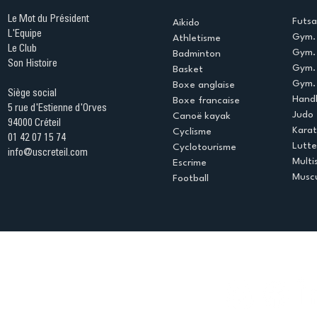
Le Mot du Président
Futsa
Aikido
L'Equipe
Gym. 
Athletisme
Le Club
Gym. 
Badminton
Son Histoire
Gym.
Basket
Gym. 
Boxe anglaise
Siège social
Handb
Boxe francaise
5 rue d'Estienne d'Orves
Judo
Canoë kayak
94000 Créteil
Kara
Cyclisme
01 42 07 15 74
Lutte
Cyclotourisme
info@uscreteil.com
Multi
Escrime
Muscu
Football
Espace club
Offres d'emploi