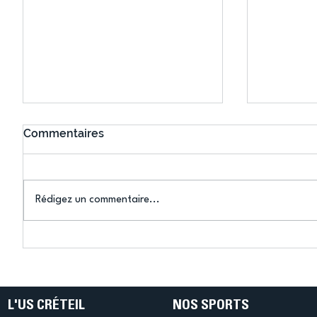
Commentaires
Rédigez un commentaire...
Connaissez-vous le Dark
L’US Crét
Ping ? Quand le tennis de
termine 
table s'illumine à Créteil !
beauté !
L'US CRÉTEIL
NOS SPORTS