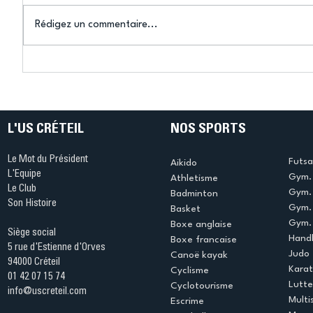
Rédigez un commentaire...
Connaissez-vous le Dark
L’US Crét
Ping ? Quand le tennis de
termine 
table s'illumine à Créteil !
beauté !
L'US CRÉTEIL
NOS SPORTS
Le Mot du Président
Futsa
Aikido
L'Equipe
Gym. 
Athletisme
Le Club
Gym. 
Badminton
Son Histoire
Gym.
Basket
Gym. 
Boxe anglaise
Siège social
Handb
Boxe francaise
5 rue d'Estienne d'Orves
Judo
Canoë kayak
94000 Créteil
Kara
Cyclisme
01 42 07 15 74
Lutte
Cyclotourisme
info@uscreteil.com
Multi
Escrime