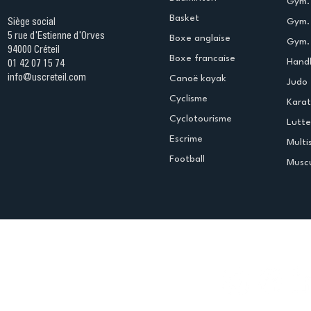
Gym. 
Basket
Gym.
Siège social
5 rue d'Estienne d'Orves
Boxe anglaise
Gym. 
94000 Créteil
Boxe francaise
Handb
01 42 07 15 74
info@uscreteil.com
Canoë kayak
Judo
Cyclisme
Kara
Cyclotourisme
Lutte
Escrime
Multi
Football
Muscu
Espace club
Offres d'emploi