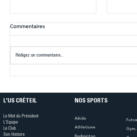
Commentaires
Rédigez un commentaire...
US Créteil Badminton : fin
US Créte
de saison contrastée pour
rude jou
l’équipe 1 de l’US Créteil et
béliers c
lancement d’un grand
rendez-vous jeunes
L'US CRÉTEIL
NOS SPORTS
Le Mot du Président
Aikido
Futsa
L'Equipe
Athletisme
Le Club
Gym. 
Son Histoire
Badminton