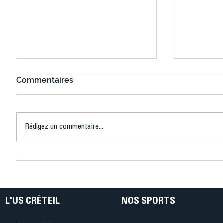
Commentaires
Rédigez un commentaire...
US Créteil Badminton : fin
US Créte
de saison contrastée pour
rude jou
l’équipe 1 de l’US Créteil et
béliers c
lancement d’un grand
rendez-vous jeunes
L'US CRÉTEIL
NOS SPORTS