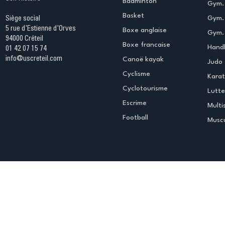
Badminton
Gym. 
Basket
Gym.
Siège social
5 rue d'Estienne d'Orves
Boxe anglaise
Gym. 
94000 Créteil
Boxe francaise
Handb
01 42 07 15 74
info@uscreteil.com
Canoë kayak
Judo
Cyclisme
Kara
Cyclotourisme
Lutte
Escrime
Multi
Football
Muscu
Espace club
Offres d'emploi