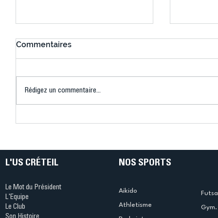
Commentaires
Rédigez un commentaire...
Connaissez-vous le Dark
L’US Crét
Ping ? Quand le tennis de
termine 
table s'illumine à Créteil !
beauté !
L'US CRÉTEIL
NOS SPORTS
Le Mot du Président
Aikido
Futsa
L'Equipe
Athletisme
Le Club
Gym. 
Son Histoire