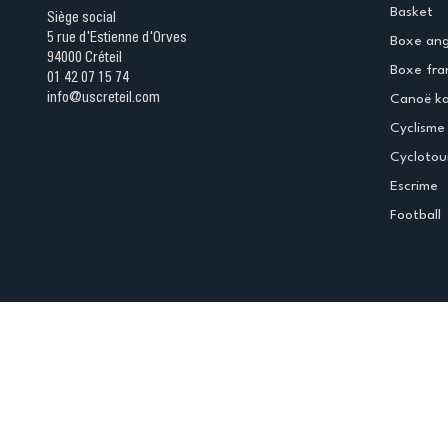
Basket
Siège social
5 rue d'Estienne d'Orves
Boxe ang
94000 Créteil
Boxe fra
01 42 07 15 74
info@uscreteil.com
Canoë k
Cyclisme
Cyclotou
Escrime
Football
Espace club
Offres d'emploi