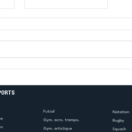
n
US Créteil Badminton : Une
ur
rude journée, mais des
 et
béliers combatifs !
PORTS
Futsal
Natation
me
Gym. acro. trampo.
Rugby
on
Gym. artistique
Squash