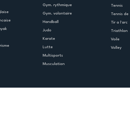
Gym. rythmique
Tennis
laise
Gym. volontaire
Tennis de 
ncaise
Handball
Tir a l'arc
ayak
Judo
Triathlon
Karate
Voile
risme
Lutte
Volley
Multisports
Musculation