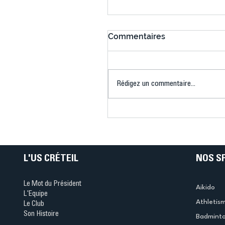
Commentaires
Rédigez un commentaire...
US Créteil Badminton : fi
de saison contrastée po
l’équipe 1 de l’US Créteil
lancement d’un grand
rendez-vous jeunes
L'US CRÉTEIL
NOS S
Le Mot du Président
Aikido
L'Equipe
Athletis
Le Club
Son Histoire
Badmint