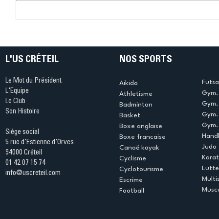
Connaissez-vous le Dark
L’US Crét
Ping ? Quand le tennis de
termine 
table s'illumine à Créteil !
beauté !
L'US CRÉTEIL
NOS SPORTS
Le Mot du Président
Futsa
Aikido
L'Equipe
Gym. 
Athletisme
Le Club
Gym. 
Badminton
Son Histoire
Gym.
Basket
Gym. 
Boxe anglaise
Siège social
Handb
Boxe francaise
5 rue d'Estienne d'Orves
Judo
Canoë kayak
94000 Créteil
Kara
Cyclisme
01 42 07 15 74
Lutte
Cyclotourisme
info@uscreteil.com
Multi
Escrime
Muscu
Football