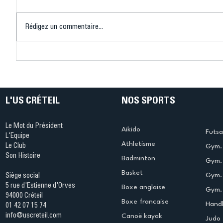
Rédigez un commentaire...
Connaissez-vous le Dark
L’US Crét
Ping ? Quand le tennis de
termine 
table s'illumine à Créteil !
beauté !
L'US CRÉTEIL
NOS SPORTS
Le Mot du Président
Aikido
Futsa
L'Equipe
Athletisme
Le Club
Gym. 
Son Histoire
Badminton
Gym. 
Basket
Gym.
Siège social
5 rue d'Estienne d'Orves
Boxe anglaise
Gym. 
94000 Créteil
Boxe francaise
Handb
01 42 07 15 74
info@uscreteil.com
Canoë kayak
Judo