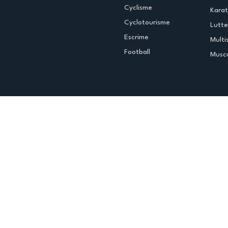
Cyclisme
Kara
Cyclotourisme
Lutte
Escrime
Multi
Football
Muscu
Espace club
Offres d'emploi