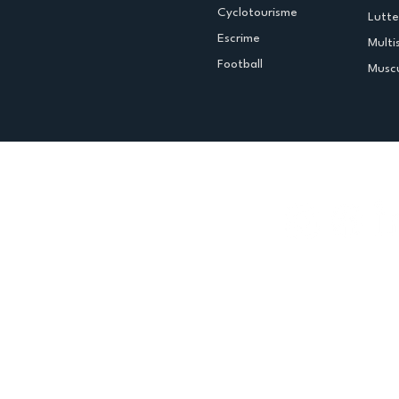
Cyclotourisme
Lutte
Escrime
Multi
Football
Muscu
Espace club
Offres d'emploi