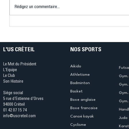
Rédigez un commentaire...
Connaissez-vous le Dark
L’US Crét
Ping ? Quand le tennis de
termine 
table s'illumine à Créteil !
beauté !
L'US CRÉTEIL
NOS SPORTS
Le Mot du Président
Aikido
Futsa
L'Equipe
Athletisme
Le Club
Gym. 
Son Histoire
Badminton
Gym. 
Basket
Gym.
Siège social
5 rue d'Estienne d'Orves
Boxe anglaise
Gym. 
94000 Créteil
Boxe francaise
Handb
01 42 07 15 74
info@uscreteil.com
Canoë kayak
Judo
Cyclisme
Kara