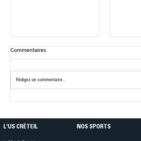
Commentaires
Rédigez un commentaire...
Connaissez-vous le Dark
L’US Crét
Ping ? Quand le tennis de
termine 
table s'illumine à Créteil !
beauté !
L'US CRÉTEIL
NOS SPORTS