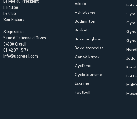
Le Mot du Président
Aikido
Futsa
L'Equipe
Athletisme
Le Club
Gym. 
Son Histoire
Badminton
Gym. 
Basket
Gym.
Siège social
5 rue d'Estienne d'Orves
Boxe anglaise
Gym. 
94000 Créteil
Boxe francaise
Handb
01 42 07 15 74
info@uscreteil.com
Canoë kayak
Judo
Cyclisme
Kara
Cyclotourisme
Lutte
Escrime
Multi
Football
Muscu
Espace club