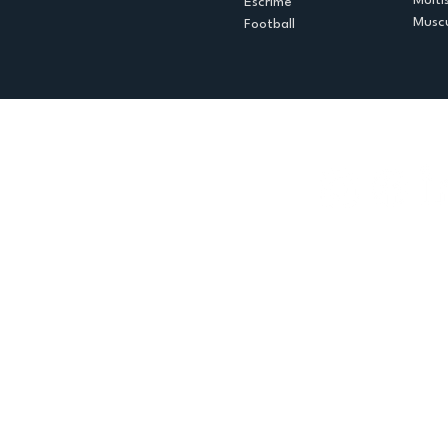
Multi
Escrime
Muscu
Football
Espace club
Offres d'emploi