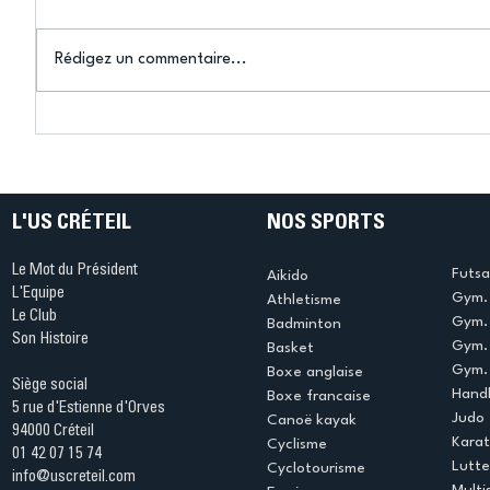
Rédigez un commentaire...
Bélier au cœur des Jeux !
Bélier a
(Denise Huet)
(Didier C
L'US CRÉTEIL
NOS SPORTS
Le Mot du Président
Futsa
Aikido
L'Equipe
Gym. 
Athletisme
Le Club
Gym. 
Badminton
Son Histoire
Gym.
Basket
Gym. 
Boxe anglaise
Siège social
Handb
Boxe francaise
5 rue d'Estienne d'Orves
Judo
Canoë kayak
94000 Créteil
Kara
Cyclisme
01 42 07 15 74
Lutte
Cyclotourisme
info@uscreteil.com