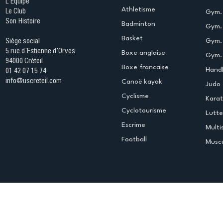
L'Equipe
Athletisme
Le Club
Gym. 
Son Histoire
Badminton
Gym. 
Basket
Gym.
Siège social
5 rue d'Estienne d'Orves
Boxe anglaise
Gym. 
94000 Créteil
Boxe francaise
Handb
01 42 07 15 74
info@uscreteil.com
Canoë kayak
Judo
Cyclisme
Kara
Cyclotourisme
Lutte
Escrime
Multi
Football
Muscu
Espace club