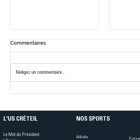
Commentaires
Rédigez un commentaire...
Bélier au cœur des Jeux !
Bélier a
(Denise Huet)
(Didier C
L'US CRÉTEIL
NOS SPORTS
Le Mot du Président
Aikido
Futsa