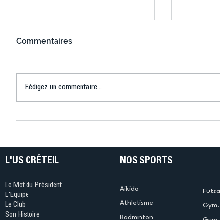
Commentaires
Rédigez un commentaire...
Bélier au cœur des Jeux !
Bélier a
(Denise Huet)
(Didier C
L'US CRÉTEIL
NOS SPORTS
Le Mot du Président
Aikido
Futsa
L'Equipe
Athletisme
Le Club
Gym. 
Son Histoire
Badminton
Gym. 