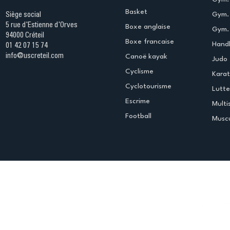
Basket
Gym.
Siège social
5 rue d'Estienne d'Orves
Boxe anglaise
Gym. 
94000 Créteil
Boxe francaise
Handb
01 42 07 15 74
info@uscreteil.com
Canoë kayak
Judo
Cyclisme
Kara
Cyclotourisme
Lutte
Escrime
Multi
Football
Muscu
Espace club
Offres d'emploi