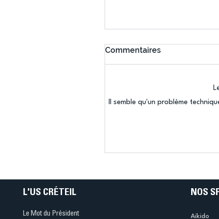
Commentaires
L
Il semble qu'un problème techniqu
Connaissez-vous le Dar
Ping ? Quand le tennis d
table s'illumine à Créteil 
L'US CRÉTEIL
NOS S
Le Mot du Président
Aikido