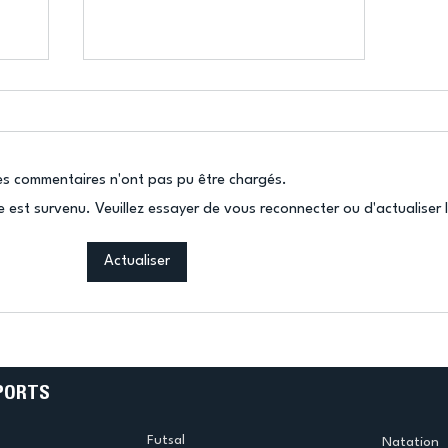
es commentaires n'ont pas pu être chargés.
e est survenu. Veuillez essayer de vous reconnecter ou d'actualiser 
k
L’US Créteil Tir à l’Arc
Actualiser
e
termine la saison en
!
beauté !
PORTS
Futsal
Natation