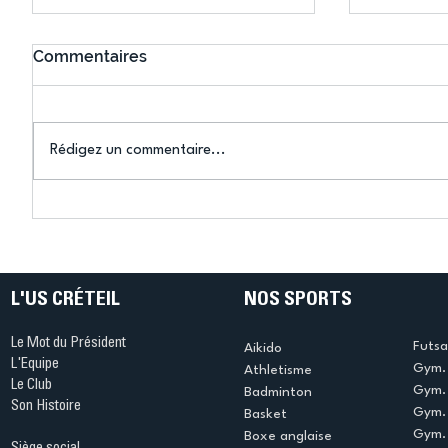
Commentaires
Rédigez un commentaire...
Connaissez-vous le Dark
L’US Crét
Ping ? Quand le tennis de
termine 
table s'illumine à Créteil !
beauté !
L'US CRÉTEIL
NOS SPORTS
Le Mot du Président
Futsa
Aikido
L'Equipe
Gym. 
Athletisme
Le Club
Gym. 
Badminton
Son Histoire
Gym.
Basket
Gym. 
Boxe anglaise