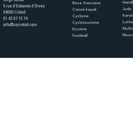
Siège social
Handb
Boxe francaise
5 rue d'Estienne d'Orves
Judo
Canoë kayak
94000 Créteil
Kara
Cyclisme
01 42 07 15 74
Lutte
Cyclotourisme
info@uscreteil.com
Multi
Escrime
Muscu
Football
Espace club
Offres d'emploi