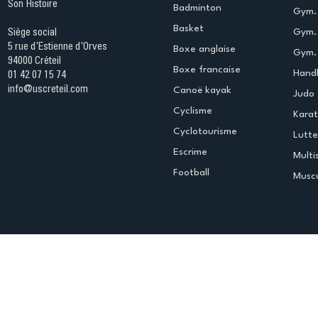
Son Histoire
Badminton
Gym. 
Basket
Gym.
Siège social
5 rue d'Estienne d'Orves
Boxe anglaise
Gym. 
94000 Créteil
Boxe francaise
Handb
01 42 07 15 74
info@uscreteil.com
Canoë kayak
Judo
Cyclisme
Kara
Cyclotourisme
Lutte
Escrime
Multi
Football
Muscu
Espace club
Offres d'emploi