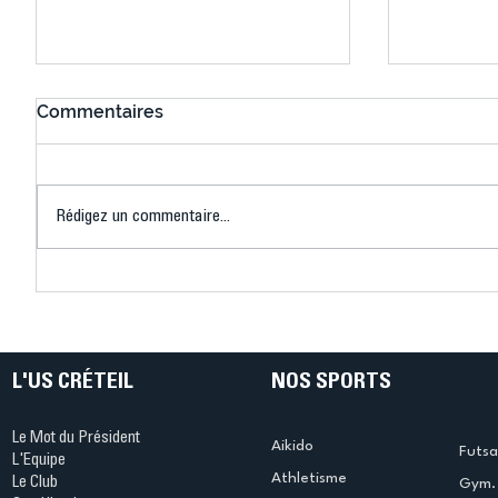
Commentaires
Rédigez un commentaire...
Connaissez-vous le Dark
L’US Crét
Ping ? Quand le tennis de
termine 
table s'illumine à Créteil !
beauté !
L'US CRÉTEIL
NOS SPORTS
Le Mot du Président
Aikido
Futsa
L'Equipe
Athletisme
Le Club
Gym. 