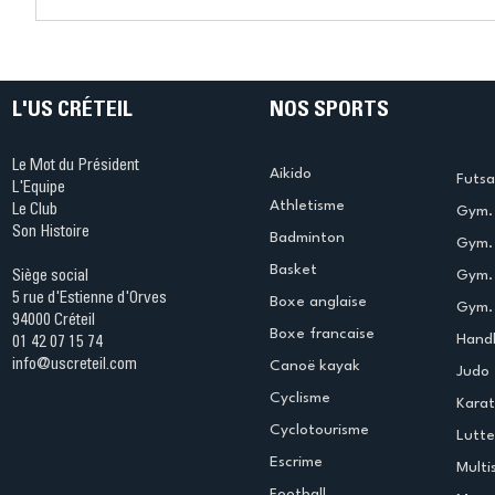
Connaissez-vous le Dark
L’US Crét
Ping ? Quand le tennis de
termine 
table s'illumine à Créteil !
beauté !
L'US CRÉTEIL
NOS SPORTS
Le Mot du Président
Aikido
Futsa
L'Equipe
Athletisme
Le Club
Gym. 
Son Histoire
Badminton
Gym. 
Basket
Gym.
Siège social
5 rue d'Estienne d'Orves
Boxe anglaise
Gym. 
94000 Créteil
Boxe francaise
Handb
01 42 07 15 74
info@uscreteil.com
Canoë kayak
Judo
Cyclisme
Kara
Cyclotourisme
Lutte
Escrime
Multi
Football