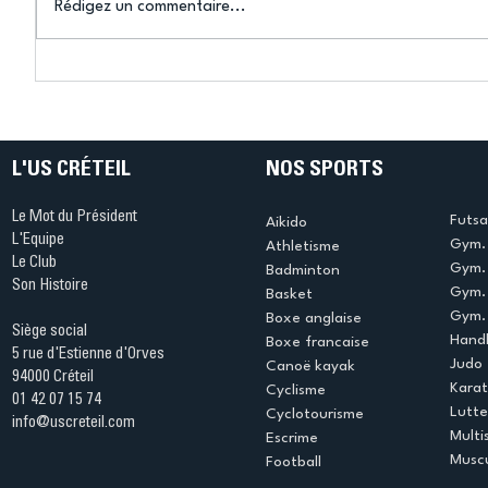
Rédigez un commentaire...
Connaissez-vous le Dark
L’US Crét
Ping ? Quand le tennis de
termine 
table s'illumine à Créteil !
beauté !
L'US CRÉTEIL
NOS SPORTS
Le Mot du Président
Futsa
Aikido
L'Equipe
Gym. 
Athletisme
Le Club
Gym. 
Badminton
Son Histoire
Gym.
Basket
Gym. 
Boxe anglaise
Siège social
Handb
Boxe francaise
5 rue d'Estienne d'Orves
Judo
Canoë kayak
94000 Créteil
Kara
Cyclisme
01 42 07 15 74
Lutte
Cyclotourisme
info@uscreteil.com
Multi
Escrime
Muscu
Football