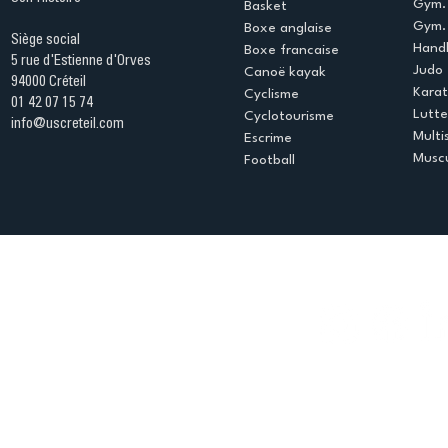
Gym.
Basket
Gym. 
Boxe anglaise
Siège social
Handb
Boxe francaise
5 rue d'Estienne d'Orves
Judo
Canoë kayak
94000 Créteil
Kara
Cyclisme
01 42 07 15 74
Lutte
Cyclotourisme
info@uscreteil.com
Multi
Escrime
Muscu
Football
Espace club
Offres d'emploi