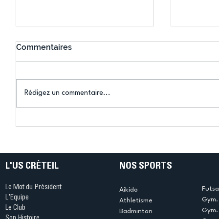
Commentaires
Rédigez un commentaire...
Connaissez-vous le Dark
L’US Crét
Ping ? Quand le tennis de
termine 
table s'illumine à Créteil !
beauté !
L'US CRÉTEIL
NOS SPORTS
Le Mot du Président
Futsa
Aikido
L'Equipe
Gym. 
Athletisme
Le Club
Gym. 
Badminton
Son Histoire