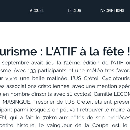
ACCUEIL
LE CLUB
INSCRIPTIONS
risme : L'ATIF à la fête 
eptembre avait lieu la 51ème édition de l’ATIF or
isme. Avec 133 participants et une météo très favora
 vivre une belle matinée. L’US Créteil Cyclotouri
les associations cristoliennes, avec une mention spéc
e en nombre d’inscrits avec 10 cyclos). Camille LECO
n MASINGUE, Trésorier de l’US Créteil étaient présent
ticipant parmi lesquels on pouvait retrouver le maire-ad
IEN, qui a fait le 70km aux côtés de son prédécess
etite histoire, le vainqueur de la Coupe est le