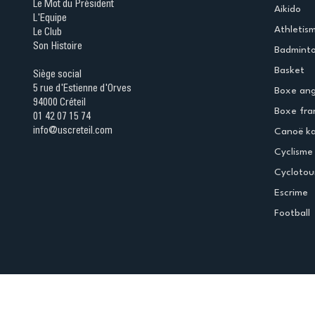
Le Mot du Président
Aikido
L'Equipe
Athletis
Le Club
Son Histoire
Badmint
Basket
Siège social
5 rue d'Estienne d'Orves
Boxe ang
94000 Créteil
Boxe fra
01 42 07 15 74
info@uscreteil.com
Canoë k
Cyclisme
Cyclotou
Escrime
Football
Espace club