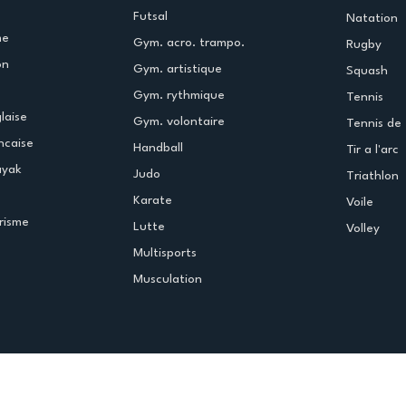
Futsal
Natation
me
Gym. acro. trampo.
Rugby
on
Gym. artistique
Squash
Gym. rythmique
Tennis
laise
Gym. volontaire
Tennis de 
ncaise
Handball
Tir a l'arc
ayak
Judo
Triathlon
Karate
Voile
risme
Lutte
Volley
Multisports
Musculation