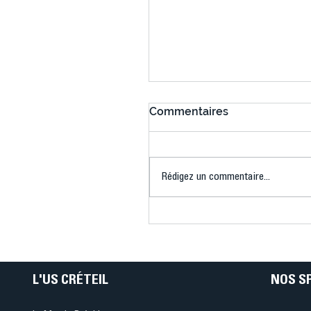
Commentaires
Rédigez un commentaire...
Créteil–Mataró à vélo : 
défi sportif, solidaire et
humain couronné de
succès
L'US CRÉTEIL
NOS S