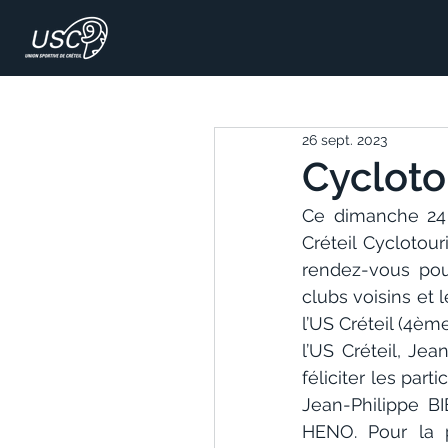
26 sept. 2023
Cyclotou
Ce dimanche 24 s
Créteil Cyclotour
rendez-vous pour
clubs voisins et 
l’US Créteil (4èm
l’US Créteil, Jea
féliciter les par
Jean-Philippe B
HENO. Pour la p