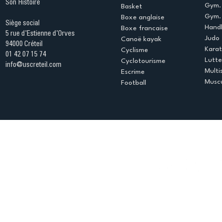
Son Histoire
Gym.
Basket
Gym. 
Boxe anglaise
Siège social
Handb
Boxe francaise
5 rue d'Estienne d'Orves
Judo
Canoë kayak
94000 Créteil
Kara
Cyclisme
01 42 07 15 74
Lutte
Cyclotourisme
info@uscreteil.com
Multi
Escrime
Muscu
Football
Espace club
Offres d'emploi