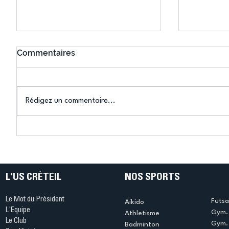
Commentaires
Rédigez un commentaire...
Créteil–Mataró à vélo : un
"Créteil-
défi sportif, solidaire et
Conféren
humain couronné de
Résidenc
succès
Gachet.
L'US CRÉTEIL
NOS SPORTS
Le Mot du Président
Futsa
Aikido
L'Equipe
Gym. 
Athletisme
Le Club
Gym. 
Badminton