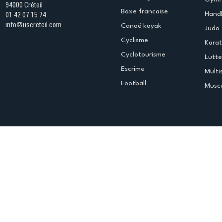
94000 Créteil
Boxe francaise
Handb
01 42 07 15 74
info@uscreteil.com
Canoë kayak
Judo
Cyclisme
Kara
Cyclotourisme
Lutte
Escrime
Multi
Football
Muscu
Espace club
Offres d'emploi