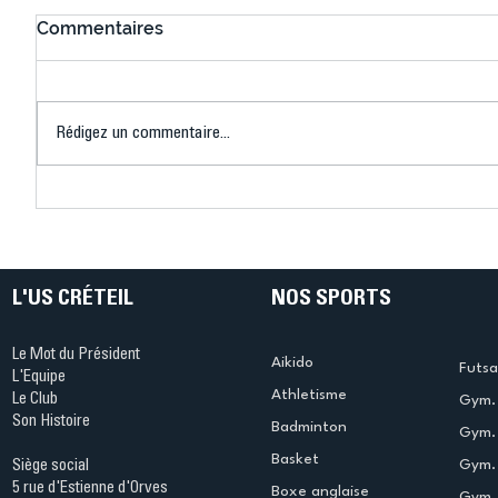
Commentaires
Rédigez un commentaire...
Créteil–Mataró à vélo : un
"Créteil-
défi sportif, solidaire et
Conféren
humain couronné de
Résidenc
succès
Gachet.
L'US CRÉTEIL
NOS SPORTS
Le Mot du Président
Aikido
Futsa
L'Equipe
Athletisme
Le Club
Gym. 
Son Histoire
Badminton
Gym. 
Basket
Gym.
Siège social
5 rue d'Estienne d'Orves
Boxe anglaise
Gym. 