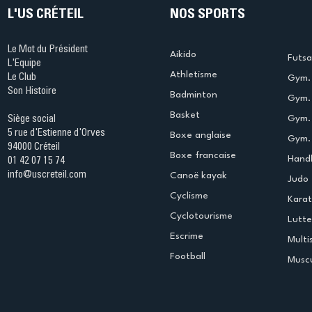
L'US CRÉTEIL
NOS SPORTS
Le Mot du Président
Aikido
Futsa
L'Equipe
Athletisme
Le Club
Gym. 
Son Histoire
Badminton
Gym. 
Basket
Gym.
Siège social
5 rue d'Estienne d'Orves
Boxe anglaise
Gym. 
94000 Créteil
Boxe francaise
Handb
01 42 07 15 74
info@uscreteil.com
Canoë kayak
Judo
Cyclisme
Kara
Cyclotourisme
Lutte
Escrime
Multi
Football
Muscu