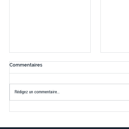
Commentaires
Rédigez un commentaire...
Connaissez-vous le Dark
L’US Crét
Ping ? Quand le tennis de
termine 
table s'illumine à Créteil !
beauté !