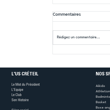
Commentaires
Rédigez un commentaire...
L'US Créteil Escrime
s'impose aux
championnats du Val-de
Marne
L'US CRÉTEIL
NOS S
Le Mot du Président
Aikido
L'Equipe
Athletis
Le Club
Badmint
Son Histoire
Basket
Boxe ang