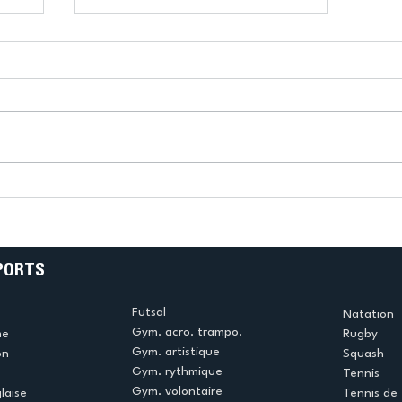
Finales EDJ &
Championnats de France
-
M17 : les jeunes escrimeurs
cristoliens brillent en cette
fin de saison
PORTS
Futsal
Natation
Gym. acro. trampo.
me
Rugby
Gym. artistique
on
Squash
Gym. rythmique
Tennis
Gym. volontaire
laise
Tennis de 