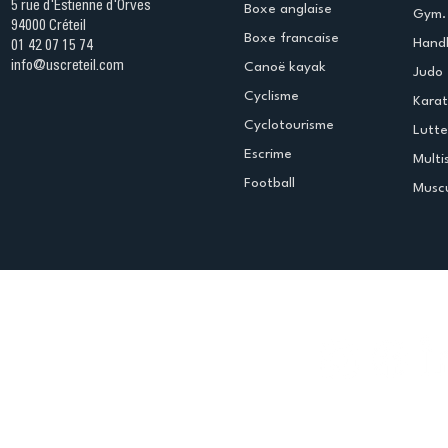
5 rue d'Estienne d'Orves
Boxe anglaise
Gym. 
94000 Créteil
Boxe francaise
Handb
01 42 07 15 74
info@uscreteil.com
Canoë kayak
Judo
Cyclisme
Kara
Cyclotourisme
Lutte
Escrime
Multi
Football
Muscu
Espace club
Offres d'emploi