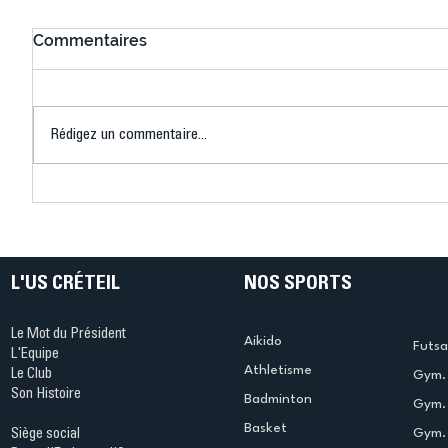
Commentaires
Rédigez un commentaire...
Connaissez-vous le Dark
L’US Crét
Ping ? Quand le tennis de
termine 
table s'illumine à Créteil !
beauté !
L'US CRÉTEIL
NOS SPORTS
Le Mot du Président
Aikido
Futsa
L'Equipe
Athletisme
Le Club
Gym. 
Son Histoire
Badminton
Gym. 
Basket
Gym.
Siège social