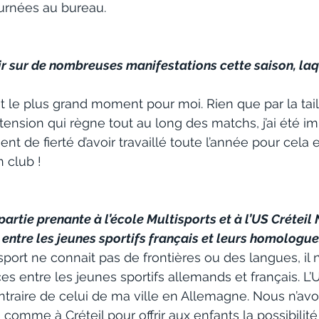
ournées au bureau.
nir sur de nombreuses manifestations cette saison, laqu
it le plus grand moment pour moi. Rien que par la tail
 tension qui règne tout au long des matchs, j’ai été imp
nt de fierté d’avoir travaillé toute l’année pour cela e
n club !
artie prenante à l’école Multisports et à l’US Créteil
u entre les jeunes sportifs français et leurs homologu
port ne connait pas de frontières ou des langues, il n
es entre les jeunes sportifs allemands et français. L’U
ntraire de celui de ma ville en Allemagne. Nous n’av
 comme à Créteil pour offrir aux enfants la possibilité