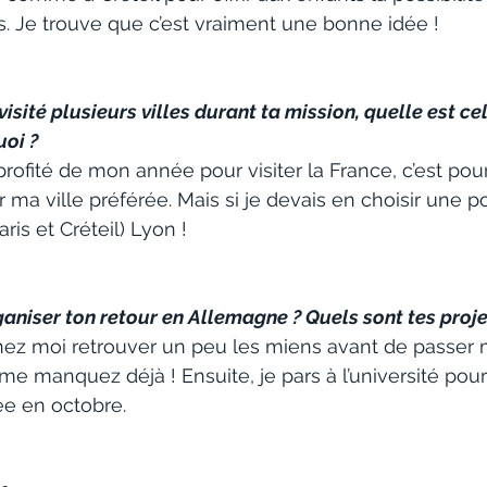
és. Je trouve que c’est vraiment une bonne idée !
sité plusieurs villes durant ta mission, quelle est cell
oi ?
i profité de mon année pour visiter la France, c’est pour
ma ville préférée. Mais si je devais en choisir une po
aris et Créteil) Lyon !
niser ton retour en Allemagne ? Quels sont tes proje
chez moi retrouver un peu les miens avant de passer
me manquez déjà ! Ensuite, je pars à l’université pou
ée en octobre.