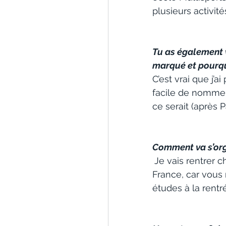
plusieurs activit
Tu as également vi
marqué et pourqu
C’est vrai que j’a
facile de nommer 
ce serait (après P
Comment va s’orga
Je vais rentrer 
France, car vous 
études à la rentr