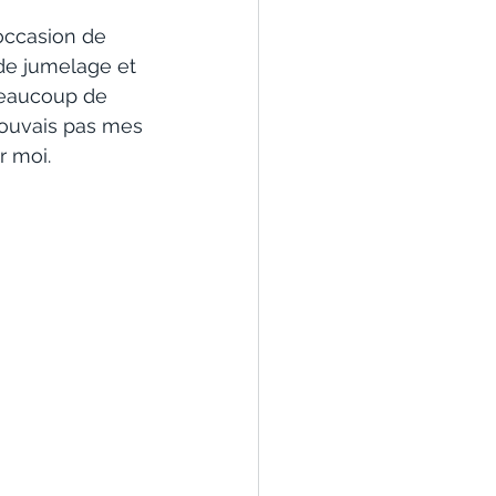
’occasion de 
é de jumelage et 
 beaucoup de 
rouvais pas mes 
r moi.