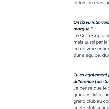
et lors de mes j
On t’a vu interve
marqué ?
Le Cristo’Cup éta
mais aussi par la
eu un vrai sentime
d’une équipe, d’u
T
u es également p
différence fais-t
Je pense que le s
grandes différenc
grand club au co
école Multisports