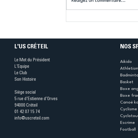
Rédigez un commentaire...
Connaissez-vous le Dar
Ping ? Quand le tennis d
table s'illumine à Créteil 
L'US CRÉTEIL
NOS S
Le Mot du Président
Aikido
L'Equipe
Athletis
Le Club
Badmint
Son Histoire
Basket
Boxe ang
Siège social
Boxe fra
5 rue d'Estienne d'Orves
Canoë k
94000 Créteil
Cyclisme
01 42 07 15 74
Cyclotou
info@uscreteil.com
Escrime
Football