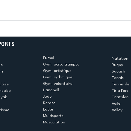
k
L’US Créteil Tir à l’Arc
e
termine la saison en
!
beauté !
PORTS
Futsal
Natation
Gym. acro. trampo.
me
Rugby
Gym. artistique
on
Squash
Gym. rythmique
Tennis
Gym. volontaire
laise
Tennis de 
Handball
ncaise
Tir a l'arc
Judo
ayak
Triathlon
Karate
Voile
Lutte
risme
Volley
Multisports
Musculation