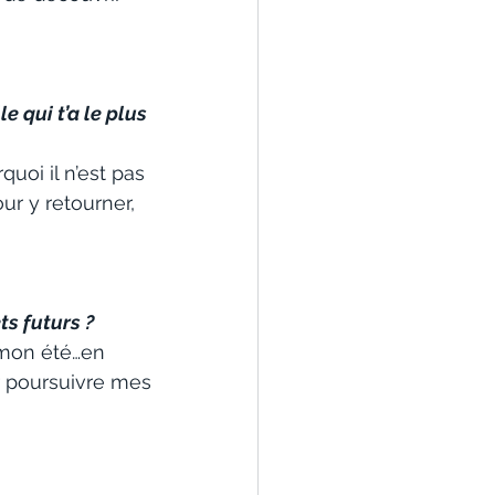
e qui t’a le plus 
quoi il n’est pas 
ur y retourner, 
ts futurs ?
 mon été…en 
r poursuivre mes 