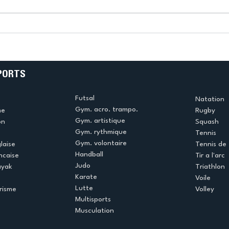
k
L’US Créteil Tir à l’Arc
e
termine la saison en
!
beauté !
PORTS
Futsal
Natation
Gym. acro. trampo.
me
Rugby
Gym. artistique
on
Squash
Gym. rythmique
Tennis
Gym. volontaire
laise
Tennis de 
Handball
ncaise
Tir a l'arc
Judo
ayak
Triathlon
Karate
Voile
Lutte
risme
Volley
Multisports
Musculation