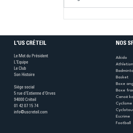
Connaissez-vous le Dar
Ping ? Quand le tennis d
table s'illumine à Créteil 
L'US CRÉTEIL
NOS S
Le Mot du Président
Aikido
L'Equipe
Athletis
Le Club
Badmint
Son Histoire
Basket
Boxe ang
Siège social
Boxe fra
5 rue d'Estienne d'Orves
Canoë k
94000 Créteil
Cyclisme
01 42 07 15 74
Cyclotou
info@uscreteil.com
Escrime
Football