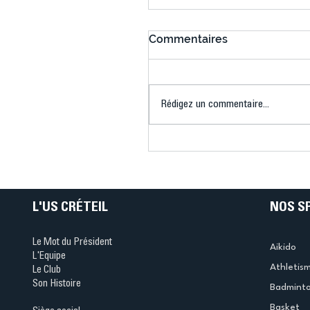
Commentaires
Rédigez un commentaire...
Connaissez-vous le Dar
Ping ? Quand le tennis d
table s'illumine à Créteil 
L'US CRÉTEIL
NOS S
Le Mot du Président
Aikido
L'Equipe
Athletis
Le Club
Son Histoire
Badmint
Basket