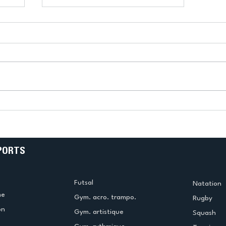
k
L’US Créteil Tir à l’Arc
e
termine la saison en
!
beauté !
PORTS
Futsal
Natation
me
Gym. acro. trampo.
Rugby
on
Gym. artistique
Squash