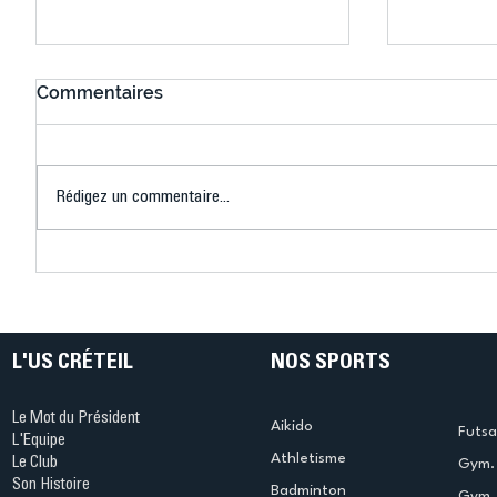
Commentaires
Rédigez un commentaire...
Connaissez-vous le Dark
L’US Crét
Ping ? Quand le tennis de
termine 
table s'illumine à Créteil !
beauté !
L'US CRÉTEIL
NOS SPORTS
Le Mot du Président
Aikido
Futsa
L'Equipe
Athletisme
Le Club
Gym. 
Son Histoire
Badminton
Gym. 