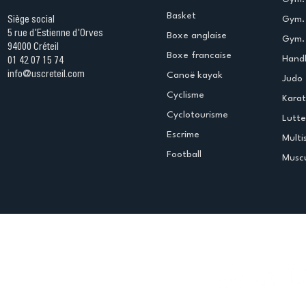
Basket
Gym.
Siège social
5 rue d'Estienne d'Orves
Boxe anglaise
Gym. 
94000 Créteil
Boxe francaise
Handb
01 42 07 15 74
info@uscreteil.com
Canoë kayak
Judo
Cyclisme
Kara
Cyclotourisme
Lutte
Escrime
Multi
Football
Muscu
Espace club
Offres d'emploi