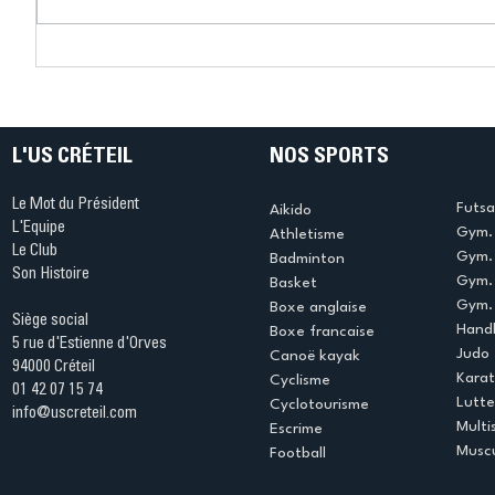
Connaissez-vous le Dark
L’US Crét
Ping ? Quand le tennis de
termine 
table s'illumine à Créteil !
beauté !
L'US CRÉTEIL
NOS SPORTS
Le Mot du Président
Futsa
Aikido
L'Equipe
Gym. 
Athletisme
Le Club
Gym. 
Badminton
Son Histoire
Gym.
Basket
Gym. 
Boxe anglaise
Siège social
Handb
Boxe francaise
5 rue d'Estienne d'Orves
Judo
Canoë kayak
94000 Créteil
Kara
Cyclisme
01 42 07 15 74
Lutte
Cyclotourisme
info@uscreteil.com
Multi
Escrime
Muscu
Football