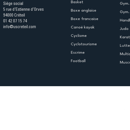
Basket
Gym.
Siège social
5 rue d'Estienne d'Orves
Boxe anglaise
Gym. 
94000 Créteil
Boxe francaise
Handb
01 42 07 15 74
info@uscreteil.com
Canoë kayak
Judo
Cyclisme
Kara
Cyclotourisme
Lutte
Escrime
Multi
Football
Muscu
Espace club
Offres d'emploi