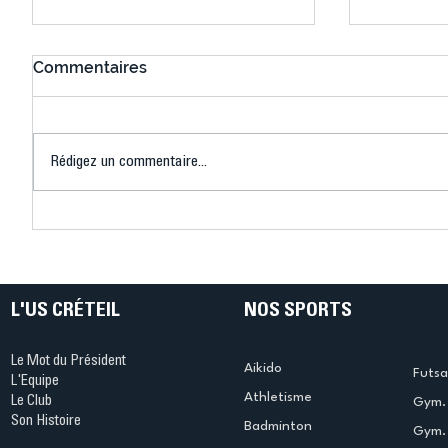
Commentaires
Rédigez un commentaire...
Connaissez-vous le Dark
L’US Crét
Ping ? Quand le tennis de
termine 
table s'illumine à Créteil !
beauté !
L'US CRÉTEIL
NOS SPORTS
Le Mot du Président
Aikido
Futsa
L'Equipe
Athletisme
Le Club
Gym. 
Son Histoire
Badminton
Gym. 