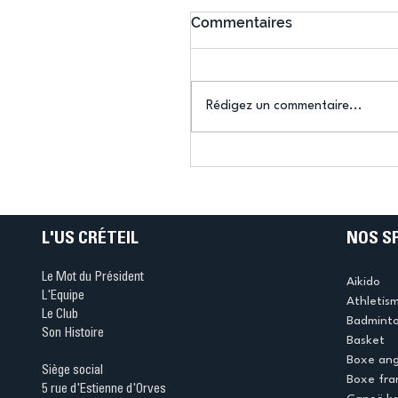
Commentaires
Rédigez un commentaire...
Connaissez-vous le Dar
Ping ? Quand le tennis d
table s'illumine à Créteil 
L'US CRÉTEIL
NOS S
Le Mot du Président
Aikido
L'Equipe
Athletis
Le Club
Badmint
Son Histoire
Basket
Boxe ang
Siège social
Boxe fra
5 rue d'Estienne d'Orves