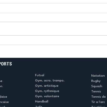
k
L’US Créteil Tir à l’Arc
e
termine la saison en
!
beauté !
PORTS
Futsal
Natation
Gym. acro. trampo.
me
Rugby
Gym. artistique
on
Squash
Gym. rythmique
Tennis
Gym. volontaire
laise
Tennis de 
Handball
ncaise
Tir a l'arc
Judo